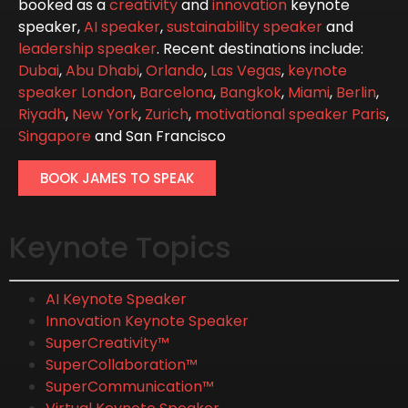
booked as a
creativity
and
innovation
keynote
speaker,
AI speaker
,
sustainability speaker
and
leadership speaker
. Recent destinations include:
Dubai
,
Abu Dhabi
,
Orlando
,
Las Vegas
,
keynote
speaker London
,
Barcelona
,
Bangkok
,
Miami
,
Berlin
,
Riyadh
,
New York
,
Zurich
,
motivational speaker Paris
,
Singapore
and San Francisco
BOOK JAMES TO SPEAK
Keynote Topics
AI Keynote Speaker
Innovation Keynote Speaker
SuperCreativity™
SuperCollaboration™
SuperCommunication™